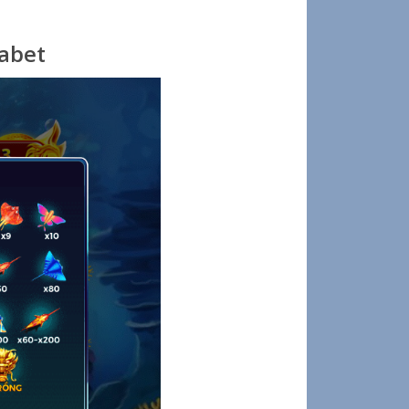
Fabet