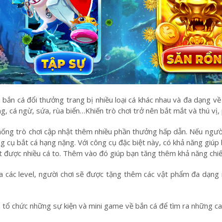
 bắn cá đổi thưởng trang bị nhiều loại cá khác nhau và đa dạng v
g, cá ngừ, sứa, rùa biển…Khiến trò chơi trở nên bắt mắt và thú vị,
thống trò chơi cập nhật thêm nhiều phần thưởng hấp dẫn. Nếu ngườ
 cụ bắt cá hạng nặng. Với công cụ đặc biệt này, có khả năng giúp
 được nhiều cá to. Thêm vào đó giúp bạn tăng thêm khả năng chiến
ua các level, người chơi sẽ được tặng thêm các vật phẩm đa dạng 
tổ chức những sự kiện và mini game về bắn cá để tìm ra những ca