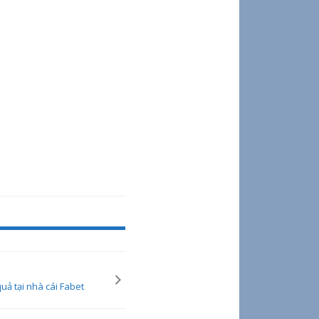
uả tại nhà cái Fabet