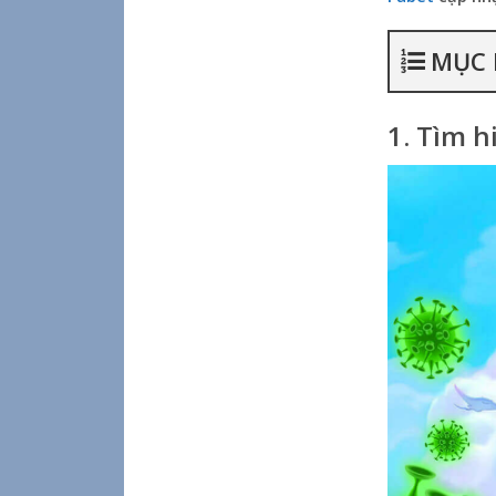
MỤC 
1. Tìm h