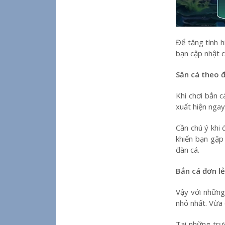
Để tăng tính h
bạn cập nhật c
Săn cá theo 
Khi chơi bắn c
xuất hiện ngay
Cần chú ý khi
khiến bạn gặp
đàn cá.
Bắn cá đơn lẻ
Vậy với những
nhỏ nhất. Vừa 
Tại những trư