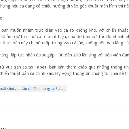
Nhưng nếu cá đang có chiều hướng đi vào góc khuất màn hình thì nê
o:
 bạn muốn nhắm trực diện vào cá to không khó. Với chiến thuật 
. Nhằm dự trữ chờ cá to xuất hiện, sau đó bắn với tốc độ nhanh n
h thức bắn này chỉ nên tập trung vào cá lớn, không nên xao lãng c
ắng, lập tức nhận được gấp 100 đến 200 lần ứng với tiền viên đạn
 từ vua săn cá tại
Fabet
, bạn cần tham khảo qua những thông ti
chiến thuật bắn cá chính xác. Hy vọng thông tin chúng tôi chia sẻ t
huật chơi vua săn cá đổi thưởng tại Fabet
 …