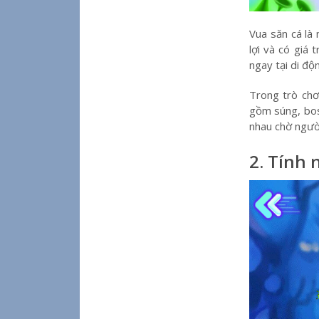
Vua săn cá là
lợi và có giá 
ngay tại di độ
Trong trò chơ
gồm súng, bos
nhau chờ ngườ
2. Tính 