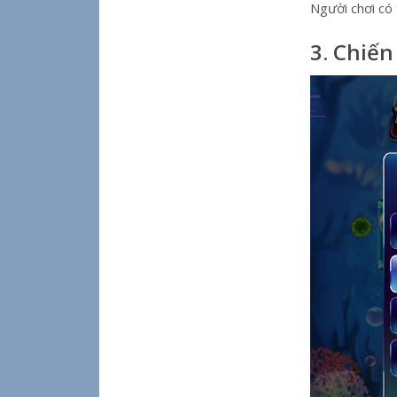
Người chơi có 
3. Chiến