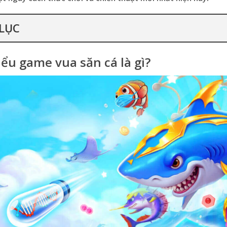
LỤC
iểu game vua săn cá là gì?