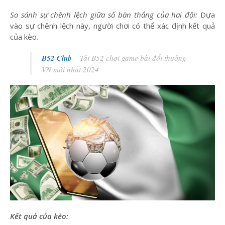
So sánh sự chênh lệch giữa số bàn thắng của hai đội:
Dựa
vào sự chênh lệch này, người chơi có thể xác định kết quả
của kèo.
B52 Club
– Tải B52 chơi game bài đổi thưởng
VN mới nhất 2024
Kết quả của kèo: