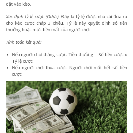
đặt vào kèo.
Xác định tỷ lệ cược (Odds):
Đây là tỷ lệ được nhà cái đưa ra
cho kèo cược chấp 3 chiều. Tỷ lệ này quyết định số tiền
thưởng hoặc mức tiền mất của người chơi.
Tính toán kết quả:
Nếu người chơi thắng cược: Tiền thưởng = Số tiền cược x
Tỷ lệ cược.
Nếu người chơi thua cược: Người chơi mất hết số tiền
cược.