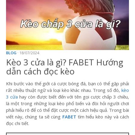
BLOG
· 18/07/2024
Kèo 3 cửa là gì? FABET Hướng
dẫn cách đọc kèo
Khi bước vào thế giới cá cược bóng đá, bạn có thể gặp phải
rất nhiều thuật ngữ và loại kèo khác nhau. Trong số đó,
kèo
3 cửa
hay còn được biết đến với tên gọi cược chấp 3 chiều,
là một trong những loại kèo phổ biến và đòi hỏi người chơi
phải hiểu rõ để có thể đặt cược một cách hiệu quả. Trong bài
viết này, chúng ta sẽ cùng
FABET
tìm hiểu kèo này và cách
đọc chi tiết.