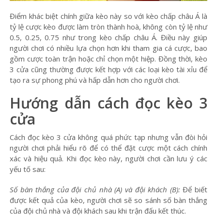
Điểm khác biệt chính giữa kèo này so với kèo chấp châu Á là
tỷ lệ cược kèo được làm tròn thành hoà, không còn tỷ lệ như
0.5, 0.25, 0.75 như trong kèo chấp châu Á. Điều này giúp
người chơi có nhiều lựa chọn hơn khi tham gia cá cược, bao
gồm cược toàn trận hoặc chỉ chọn một hiệp. Đồng thời, kèo
3 cửa cũng thường được kết hợp với các loại kèo tài xỉu để
tạo ra sự phong phú và hấp dẫn hơn cho người chơi.
Hướng dẫn cách đọc kèo 3
cửa
Cách đọc kèo 3 cửa không quá phức tạp nhưng vẫn đòi hỏi
người chơi phải hiểu rõ để có thể đặt cược một cách chính
xác và hiệu quả. Khi đọc kèo này, người chơi cần lưu ý các
yếu tố sau:
Số bàn thắng của đội chủ nhà (A) và đội khách (B):
Để biết
được kết quả của kèo, người chơi sẽ so sánh số bàn thắng
của đội chủ nhà và đội khách sau khi trận đấu kết thúc.