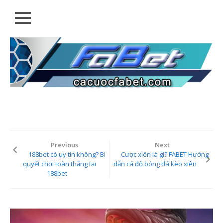
Close
Skip
CÁ
to
CƯỢC
content
FABET
HƯỚNG
DẪN
ĐĂNG KÝ/ĐĂNG
NHẬP FABET
NẠP/RÚT FABET
Previous
Next
188bet có uy tín không? Bí
Cược xiên là gì? FABET Hướng
KHUYẾN MÃI FABET
quyết chơi toàn thắng tại
dẫn cá độ bóng đá kèo xiên
188bet
KÈO NHÀ CÁI
BLOG
FABET