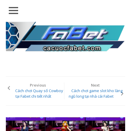
Close
Skip
CÁ
to
CƯỢC
content
FABET
HƯỚNG
DẪN
ĐĂNG KÝ/ĐĂNG
NHẬP FABET
NẠP/RÚT FABET
Previous
Next
Cách chơi Quay số Cowboy
Cách chơi game slot kho làng
KHUYẾN MÃI FABET
tại Fabet chi tiết nhất
ngũ long tại nhà cái Fabet
KÈO NHÀ CÁI
BLOG
FABET