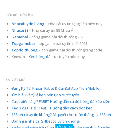
LIÊN KẾT HỮU ÍCH
Nhacaiuytin.living
– Nhà cái uy tín tặng tiền hiện nay
Nhacai88
– Nhà cái uy tín 88 Châu Á
Gamebai
– cổng game bài đổi thưởng 2023
Topgamebai
– top game bài uy tín mới 2023
Topdoithuong
– top game bài đổi thưởng tặng code.
Keowin
–
Kèo bóng đá
trực tuyến hôm nay
BÀI VIẾT MỚI
Đăng Ký Tài Khoản Fabet & Cài Đặt App Trên Mobile
Tìm hiểu về tỷ lệ kèo bóng đá trực tuyến
Cược xiên là gì? FABET Hướng dẫn cá độ bóng đá kèo xiên
Kèo 3 cửa là gì? FABET Hướng dẫn cách đọc kèo
188bet có uy tín không? Bí quyết chơi toàn thắng tại 188bet
Đánh giá nhà cái SHbet có uy tín không?
Tắt QC [X]
Khám phá cách bắt tài xỉu bóng đá chuẩn cao thủ lâu năm