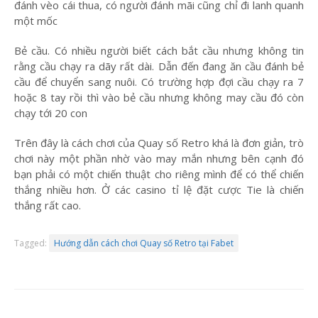
đánh vèo cái thua, có người đánh mãi cũng chỉ đi lanh quanh
một mốc
Bẻ cầu. Có nhiều người biết cách bắt cầu nhưng không tin
rằng cầu chạy ra dãy rất dài. Dẫn đến đang ăn cầu đánh bẻ
cầu để chuyển sang nuôi. Có trường hợp đợi cầu chạy ra 7
hoặc 8 tay rồi thì vào bẻ cầu nhưng không may cầu đó còn
chạy tới 20 con
Trên đây là cách chơi của Quay số Retro khá là đơn giản, trò
chơi này một phần nhờ vào may mắn nhưng bên cạnh đó
bạn phải có một chiến thuật cho riêng mình để có thể chiến
thắng nhiều hơn. Ở các casino tỉ lệ đặt cược Tie là chiến
thắng rất cao.
Tagged:
Hướng dẫn cách chơi Quay số Retro tại Fabet