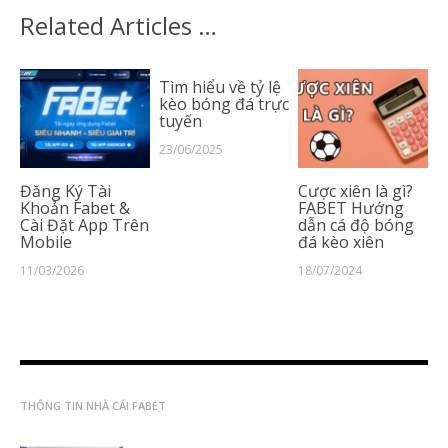
Related Articles …
Tìm hiểu về tỷ lệ
kèo bóng đá trực
tuyến
23/06/2025
Đăng Ký Tài
Cược xiên là gì?
Khoản Fabet &
FABET Hướng
Cài Đặt App Trên
dẫn cá độ bóng
Mobile
đá kèo xiên
11/03/2026
18/07/2024
THÔNG TIN NHÀ CÁI FABET