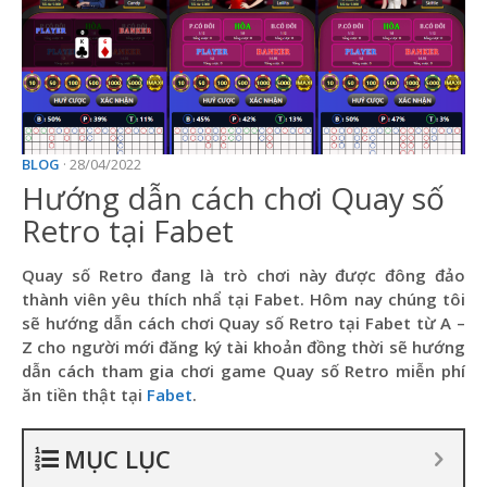
BLOG
· 28/04/2022
Hướng dẫn cách chơi Quay số
Retro tại Fabet
Quay số Retro đang là trò chơi này được đông đảo
thành viên yêu thích nhẩ tại Fabet. Hôm nay chúng tôi
sẽ hướng dẫn cách chơi Quay số Retro tại Fabet từ A –
Z cho người mới đăng ký tài khoản đồng thời sẽ hướng
dẫn cách tham gia chơi game Quay số Retro miễn phí
ăn tiền thật tại
Fabet
.
MỤC LỤC