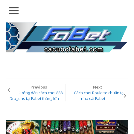
Close
Skip
CÁ
to
CƯỢC
content
FABET
HƯỚNG
DẪN
ĐĂNG KÝ/ĐĂNG
NHẬP FABET
NẠP/RÚT FABET
Previous
Next
Hướng dẫn cách chơi 888
Cách chơi Roulette chuẩn tại
KHUYẾN MÃI FABET
Dragons tại Fabet thắng lớn
nhà cái Fabet
KÈO NHÀ CÁI
BLOG
FABET