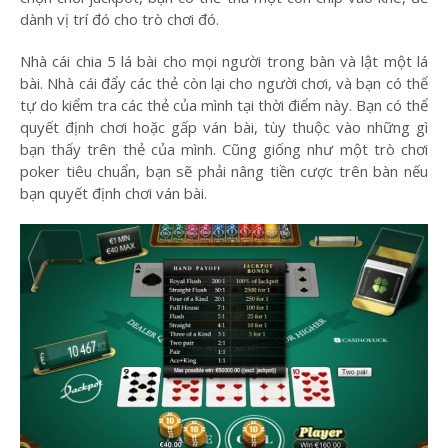
dành vị trí đó cho trò chơi đó.
Nhà cái chia 5 lá bài cho mọi người trong bàn và lật một lá
bài. Nhà cái đẩy các thẻ còn lại cho người chơi, và bạn có thể
tự do kiểm tra các thẻ của mình tại thời điểm này. Bạn có thể
quyết định chơi hoặc gấp ván bài, tùy thuộc vào những gì
bạn thấy trên thẻ của mình. Cũng giống như một trò chơi
poker tiêu chuẩn, bạn sẽ phải nâng tiền cược trên bàn nếu
bạn quyết định chơi ván bài.