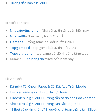
Hướng dẫn nạp rút FABET
LIÊN KẾT HỮU ÍCH
Nhacaiuytin.living
– Nhà cái uy tín tặng tiền hiện nay
Nhacai88
– Nhà cái uy tín 88 Châu Á
Gamebai
– cổng game bài đổi thưởng 2023
Topgamebai
– top game bài uy tín mới 2023
Topdoithuong
– top game bài đổi thưởng tặng code.
Keowin
–
Kèo bóng đá
trực tuyến hôm nay
BÀI VIẾT MỚI
Đăng Ký Tài Khoản Fabet & Cài Đặt App Trên Mobile
Tìm hiểu về tỷ lệ kèo bóng đá trực tuyến
Cược xiên là gì? FABET Hướng dẫn cá độ bóng đá kèo xiên
Kèo 3 cửa là gì? FABET Hướng dẫn cách đọc kèo
188bet có uy tín không? Bí quyết chơi toàn thắng tại 188bet