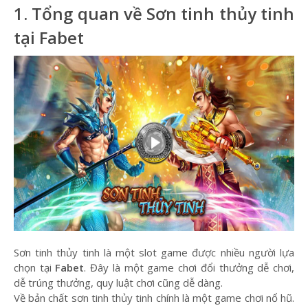
1. Tổng quan về Sơn tinh thủy tinh
tại Fabet
Sơn tinh thủy tinh là một slot game được nhiều người lựa
chọn tại
Fabet
. Đây là một game chơi đổi thưởng dễ chơi,
dễ trúng thưởng, quy luật chơi cũng dễ dàng.
Về bản chất sơn tinh thủy tinh chính là một game chơi nổ hũ.