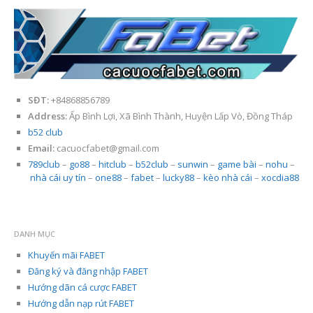
SĐT:
+84868856789
Address:
Ấp Bình Lợi, Xã Bình Thành, Huyện Lấp Vò, Đồng Tháp
b52 club
Email:
cacuocfabet@gmail.com
789club
–
go88
–
hitclub
–
b52club
–
sunwin
–
game bài
–
nohu
–
nhà cái uy tín
–
one88
–
fabet
–
lucky88
–
kèo nhà cái
–
xocdia88
DANH MỤC
Khuyến mãi FABET
Đăng ký và đăng nhập FABET
Hướng dãn cá cược FABET
Hướng dẫn nạp rút FABET