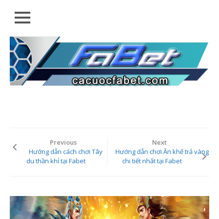
Close
Skip
CÁ
to
CƯỢC
content
FABET
HƯỚNG
DẪN
ĐĂNG KÝ/ĐĂNG
NHẬP FABET
NẠP/RÚT FABET
Previous
Next
Hướng dẫn cách chơi Tây
Hướng dẫn chơi Ăn khế trả vàng
KHUYẾN MÃI FABET
du thần khỉ tại Fabet
chi tiết nhất tại Fabet
KÈO NHÀ CÁI
BLOG
FABET