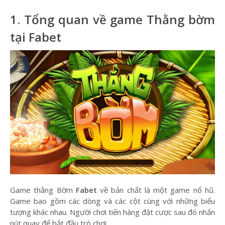
1. Tổng quan về game Thằng bờm
tại Fabet
Game thằng Bờm
Fabet
về bản chất là một game nổ hũ.
Game bao gồm các dòng và các cột cùng với những biểu
tượng khác nhau. Người chơi tiến hàng đặt cược sau đó nhấn
nút quay để bắt đầu trò chơi.