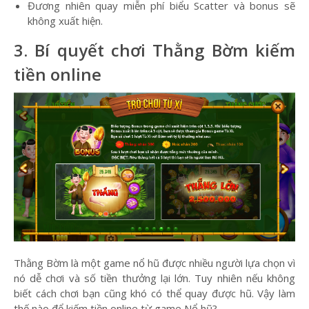
Đương nhiên quay miễn phí biểu Scatter và bonus sẽ
không xuất hiện.
3. Bí quyết chơi Thằng Bờm kiếm
tiền online
Thằng Bờm là một game nổ hũ được nhiều người lựa chọn vì
nó dễ chơi và số tiền thưởng lại lớn. Tuy nhiên nếu không
biết cách chơi bạn cũng khó có thể quay được hũ. Vậy làm
thế nào để kiếm tiền online từ game Nổ hũ?