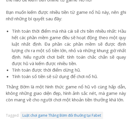
Bạn muốn kiếm được nhiều tiền từ game nổ hũ này, nên ghi
nhớ những bí quyết sau đây:
Tính toán thời điểm mà nhà cái sẽ chi tiền nhiều nhất: Hầu
hết các phần mềm game đều sẽ hoạt động theo một quy
luật nhất định. Đa phần các phần mềm sẽ được định
lượng chi ra một số tiền lớn, nhỏ và những khung giờ nhất
định. Nếu người chơi biết tính toán chắc chắn sẽ quay
được hũ và kiếm được nhiều tiền.
Tính toán được thời điểm dừng hũ.
Tính toán số tiền sẽ sử dụng để chơi nổ hũ.
Thằng Bờm là một hình thức game nổ hũ vô cùng hấp dẫn,
không những giao diện đẹp, hình ảnh sắc nét, mà game này
còn mang về cho người chơi một khoản tiền thưởng khá lớn.
Tagged:
Luật chơi game Thằng Bờm đổi thưởng tại Fabet