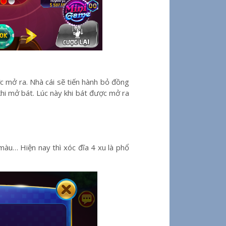
ợc mở ra. Nhà cái sẽ tiến hành bỏ đồng
hi mở bát. Lúc này khi bát được mở ra
 màu… Hiện nay thì xóc đĩa 4 xu là phổ