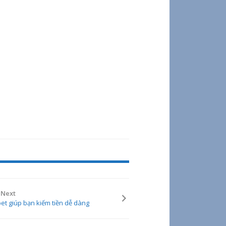
Next
bet giúp bạn kiếm tiền dễ dàng