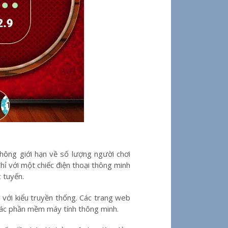
không giới hạn về số lượng người chơi
hỉ với một chiếc điện thoại thông minh
c tuyến.
ng với kiểu truyền thống. Các trang web
các phần mềm máy tính thông minh.