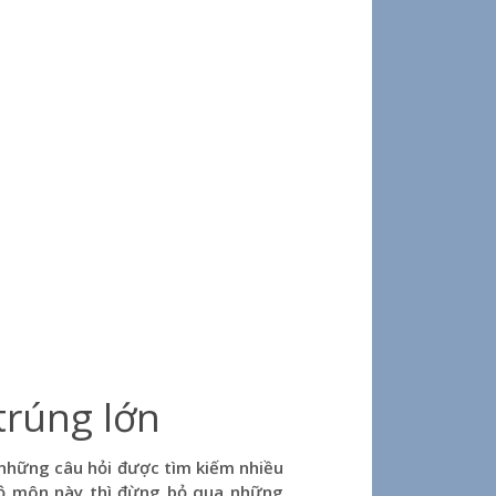
trúng lớn
à những câu hỏi được tìm kiếm nhiều
bộ môn này thì đừng bỏ qua những