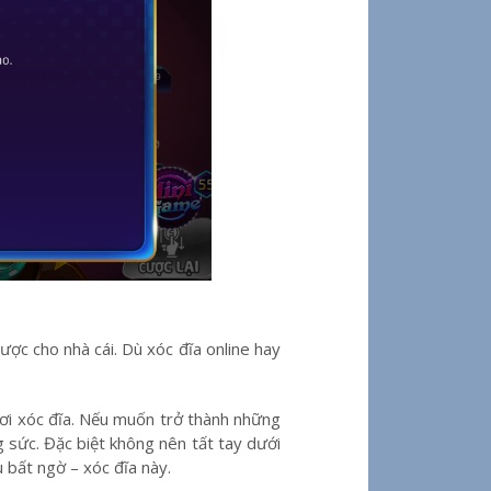
ợc cho nhà cái. Dù xóc đĩa online hay
hơi xóc đĩa. Nếu muốn trở thành những
ng sức. Đặc biệt không nên tất tay dưới
 bất ngờ – xóc đĩa này.