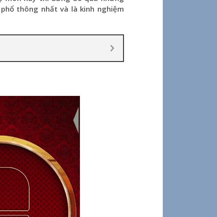
 phổ thông nhất và là kinh nghiệm