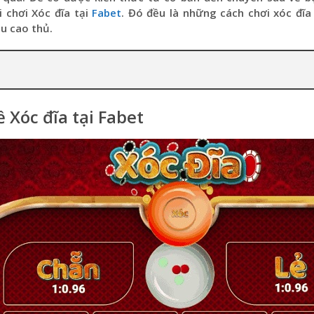
 chơi Xóc đĩa tại
Fabet
. Đó đều là những cách chơi xóc đĩa
ều cao thủ.
 Xóc đĩa tại Fabet