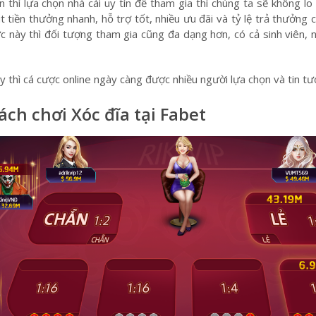
n thì lựa chọn nhà cái uy tín để tham gia thì chúng ta sẽ không l
t tiền thưởng nhanh, hỗ trợ tốt, nhiều ưu đãi và tỷ lệ trả thưởng 
ức này thì đối tượng tham gia cũng đa dạng hơn, có cả sinh viên, 
y thì cá cược online ngày càng được nhiều người lựa chọn và tin tư
ch chơi Xóc đĩa tại Fabet