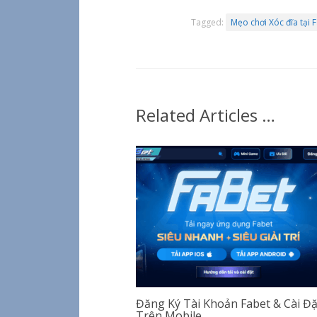
Tagged:
Mẹo chơi Xóc đĩa tại 
Related Articles …
Đăng Ký Tài Khoản Fabet & Cài Đ
Trên Mobile