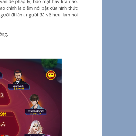
o vấn đề pháp lý, bảo mật hay lừa đảo.
cao chính là điểm nổi bật của hình thức
người đi làm, người đã về hưu, làm nội
ởng.