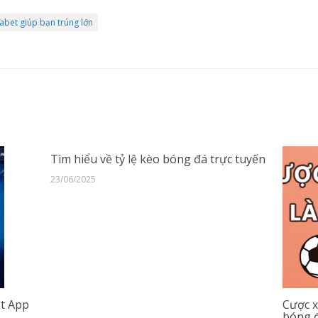
Fabet giúp bạn trúng lớn
Tìm hiểu về tỷ lệ kèo bóng đá trực tuyến
23/06/2025
ặt App
Cược x
bóng đ