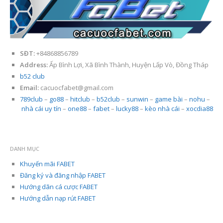
SĐT:
+84868856789
Address:
Ấp Bình Lợi, Xã Bình Thành, Huyện Lấp Vò, Đồng Tháp
b52 club
Email:
cacuocfabet@gmail.com
789club
–
go88
–
hitclub
–
b52club
–
sunwin
–
game bài
–
nohu
–
nhà cái uy tín
–
one88
–
fabet
–
lucky88
–
kèo nhà cái
–
xocdia88
DANH MỤC
Khuyến mãi FABET
Đăng ký và đăng nhập FABET
Hướng dãn cá cược FABET
Hướng dẫn nạp rút FABET