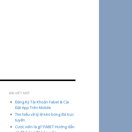
BÀI VIẾT MỚI
Đăng Ký Tài Khoản Fabet & Cài
Đặt App Trên Mobile
Tìm hiểu về tỷ lệ kèo bóng đá trực
tuyến
Cược xiên là gì? FABET Hướng dẫn