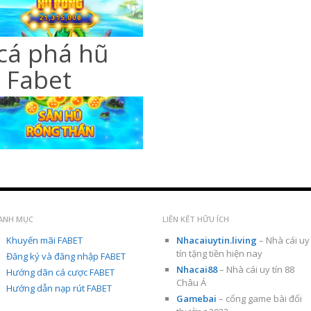
cá phá hũ
i Fabet
ANH MỤC
LIÊN KẾT HỮU ÍCH
Khuyến mãi FABET
Nhacaiuytin.living
– Nhà cái uy
tín tặng tiền hiện nay
Đăng ký và đăng nhập FABET
Nhacai88
– Nhà cái uy tín 88
Hướng dãn cá cược FABET
Châu Á
Hướng dẫn nạp rút FABET
Gamebai
– cổng game bài đổi