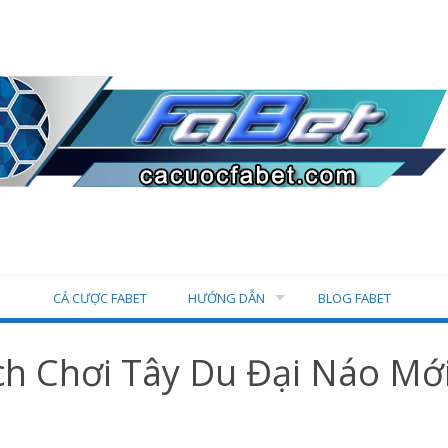
CÁ CƯỢC FABET
HƯỚNG DẪN
BLOG FABET
h Chơi Tây Du Đại Náo Mới