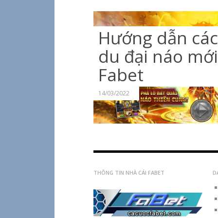
Hướng dẫn các
du đại náo mới
Fabet
14/03/2022
THÔNG TIN NHÀ CÁI FABET
D