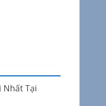
 Nhất Tại