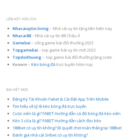
LIÊN KẾT HỮU ÍCH
Nhacaiuytin.living
– Nhà cái uy tín tặng tiền hiện nay
Nhacai88
– Nhà cái uy tín 88 Châu Á
Gamebai
– cổng game bài đổi thưởng 2023
Topgamebai
– top game bài uy tín mới 2023
Topdoithuong
– top game bài đổi thưởng tặng code.
Keowin
–
Kèo bóng đá
trực tuyến hôm nay
BÀI VIẾT MỚI
Đăng Ký Tài Khoản Fabet & Cài Đặt App Trên Mobile
Tìm hiểu về tỷ lệ kèo bóng đá trực tuyến
Cược xiên là gì? FABET Hướng dẫn cá độ bóng đá kèo xiên
Kèo 3 cửa là gì? FABET Hướng dẫn cách đọc kèo
188bet có uy tín không? Bí quyết chơi toàn thắng tại 188bet
Đánh giá nhà cái SHbet có uy tín không?