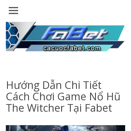
Close
Skip
CÁ
to
CƯỢC
content
FABET
HƯỚNG
DẪN
ĐĂNG KÝ/ĐĂNG
NHẬP FABET
NẠP/RÚT FABET
Hướng Dẫn Chi Tiết
KHUYẾN MÃI FABET
Cách Chơi Game Nổ Hũ
KÈO NHÀ CÁI
The Witcher Tại Fabet
BLOG
FABET