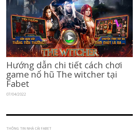
Hướng dẫn chi tiết cách chơi
game nổ hũ The witcher tại
Fabet
07/04/2022
THÔNG TIN NHÀ CÁI FABET