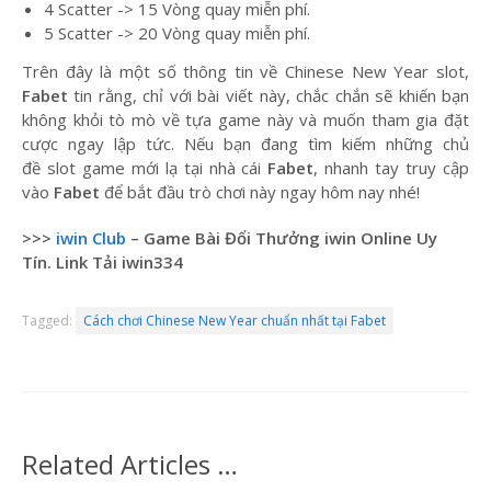
4 Scatter -> 15 Vòng quay miễn phí.
5 Scatter -> 20 Vòng quay miễn phí.
Trên đây là một số thông tin về Chinese New Year slot,
Fabet
tin rằng, chỉ với bài viết này, chắc chắn sẽ khiến bạn
không khỏi tò mò về tựa game này và muốn tham gia đặt
cược ngay lập tức. Nếu bạn đang tìm kiếm những chủ
đề slot game mới lạ tại nhà cái
Fabet
, nhanh tay truy cập
vào
Fabet
để bắt đầu trò chơi này ngay hôm nay nhé!
>>>
iwin Club
– Game Bài Đổi Thưởng iwin Online Uy
Tín. Link Tải iwin334
Tagged:
Cách chơi Chinese New Year chuẩn nhất tại Fabet
Related Articles …