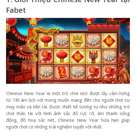
Fabet
Chinese New Year là một trò chơi slot được lấy cảm hứng
từ Tết âm lịch với mong muốn mang đến cho người chơi sự
may mắn và tiền tài. Được thiết kế tương tự như những trò
chơi thần tài với hình ảnh sắc đỏ rực rỡ, âm thanh sống
động, đồ hoạ sắc nét, Chinese New Year hứa hẹn giúp
người chơi có những trải nghiệm tuyệt vời nhất.