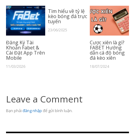
Tìm hiểu về tỷ lệ
kèo bóng đá trực
tuyến
23/06/2025
Đăng Ký Tài
Cược xiên là gì?
Khoản Fabet &
FABET Hướng
Cài Đặt App Trên
dẫn cá độ bóng
Mobile
đá kèo xiên
11/03/2026
18/07/2024
Leave a Comment
Bạn phải
đăng nhập
để gửi bình luận.