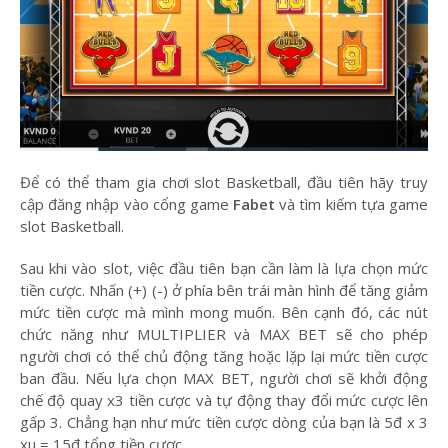
Để có thể tham gia chơi slot Basketball, đầu tiên hãy truy
cập đăng nhập vào cổng game
Fabet
và tìm kiếm tựa game
slot Basketball.
Sau khi vào slot, việc đầu tiên bạn cần làm là lựa chọn mức
tiền cược. Nhấn (+) (-) ở phía bên trái màn hình để tăng giảm
mức tiền cược mà mình mong muốn. Bên cạnh đó, các nút
chức năng như MULTIPLIER và MAX BET sẽ cho phép
người chơi có thể chủ động tăng hoặc lặp lại mức tiền cược
ban đầu. Nếu lựa chọn MAX BET, người chơi sẽ khởi động
chế độ quay x3 tiền cược và tự động thay đổi mức cược lên
gấp 3. Chẳng hạn như mức tiền cược dòng của bạn là 5đ x 3
xu = 15đ tổng tiền cược.