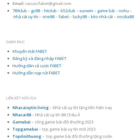
Email:
cacuocfabet@gmail.com
789club
–
go88
–
hitclub
–
b52club
–
sunwin
–
game bài
–
nohu
–
nhà cái uy tín
–
one88
–
fabet
–
lucky88
–
kèo nhà cái
–
xocdia88
DANH MỤC
Khuyến mãi FABET
Đăng ký và đăng nhập FABET
Hướng dãn cá cược FABET
Hướng dẫn nạp rút FABET
LIÊN KẾT HỮU ÍCH
Nhacaiuytin.living
– Nhà cái uy tín tặng tiền hiện nay
Nhacai88
– Nhà cái uy tín 88 Châu Á
Gamebai
– cổng game bài đổi thưởng 2023
Topgamebai
– top game bài uy tín mới 2023
Topdoithuong
– top game bài đổi thưởng tặng code.