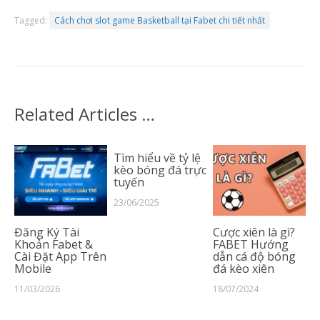
Tagged:
Cách chơi slot game Basketball tại Fabet chi tiết nhất
Related Articles …
Tìm hiểu về tỷ lệ
kèo bóng đá trực
tuyến
23/06/2025
Đăng Ký Tài
Cược xiên là gì?
Khoản Fabet &
FABET Hướng
Cài Đặt App Trên
dẫn cá độ bóng
Mobile
đá kèo xiên
11/03/2026
18/07/2024