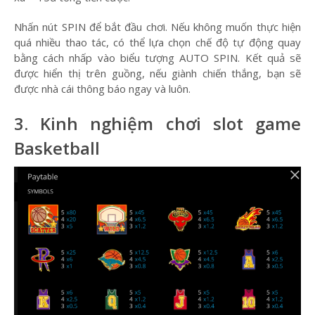
Nhấn nút SPIN để bắt đầu chơi. Nếu không muốn thực hiện
quá nhiều thao tác, có thể lựa chọn chế độ tự động quay
bằng cách nhấp vào biểu tượng AUTO SPIN. Kết quả sẽ
được hiển thị trên guồng, nếu giành chiến thắng, bạn sẽ
được nhà cái thông báo ngay và luôn.
3. Kinh nghiệm chơi slot game
Basketball