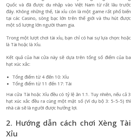
Quốc và đã được du nhập vào Việt Nam từ rất lâu trước
đây. Không những thế, tài xỉu còn là một game rất phổ biến
tại các Casino, sòng bạc lớn trên thế giới và thu hút được
một số lượng lớn người tham gia.
Trong một lượt chơi tài xỉu, bạn chỉ có hai sự lựa chọn: hoặc
là Tài hoặc là Xỉu.
Kết quả của hai cửa này sẽ dựa trên tổng số điểm của ba
hạt xúc xắc:
Tổng điểm từ 4 đến 10: Xỉu
Tổng điểm từ 11 đến 17: Tài
Hai cửa Tài hoặc Xỉu đều có tỷ lệ ăn 1:1. Tuy nhiên, nếu cả 3
hạt xúc xắc đều ra cùng một mặt số (Ví dụ bộ 3: 5-5-5) thì
nhà cái sẽ là người được hưởng lợi.
2. Hướng dẫn cách chơi Xèng Tài
Xỉu