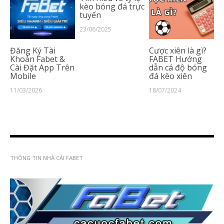
kèo bóng đá trực
tuyến
23/06/2025
Đăng Ký Tài
Cược xiên là gì?
Khoản Fabet &
FABET Hướng
Cài Đặt App Trên
dẫn cá độ bóng
Mobile
đá kèo xiên
11/03/2026
18/07/2024
THÔNG TIN NHÀ CÁI FABET