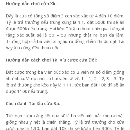
Hướng dẫn chơi cửa Xỉu:
Đây là cửa có tổng số điểm 3 con xúc xắc từ 4 đến 10 điểm.
Tỷ lệ trả thưởng nếu trúng cũng là 1:1, đặt 500k thì sẽ ăn
được 500k nếu trúng. Hai kèo Tài Xỉu thoạt nhìn qua cứ nghĩ
rằng xác suất sẽ là 50 – 50 nhưng thật ra bạn đã lầm.
Trường hợp cả ba viên xí ngầu ra đồng điểm thì dù đặt Tài
hay Xỉu cũng đều thua cuộc.
Hướng dẫn cách chơi Tài Xỉu cược cửa Đôi:
Đặt cược trong ba viên xúc xắc có 2 viên ra số điểm giống
như nhau. Ví dụ như có hai viên sẽ về: 1 – 1, 2 – 2, 3 – 3. Tỷ
lệ trả thưởng cho kèo này là 1:11, tức bạn đặt 10k thì sẽ ăn
được 110k nếu trúng.
Cách đánh Tài Xỉu cửa Ba:
Tức bạn cược rằng kết quả sẽ là ba viên xúc xắc cho ra mặt
giống nhau y hệt là chiến thắng. Tỷ lệ trả thưởng cho cửa
cược này là 1:30, bạn đặt 10k thì sẽ lượm tiền 300k. Tỷ lệ