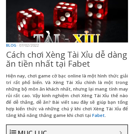
BLOG
· 07/02/2022
Cách chơi Xèng Tài Xỉu dễ dàng
ăn tiền nhất tại Fabet
Hiện nay, chơi game cờ bạc online là một hình thức giải
trí rất phổ biến. Và Xèng Tài Xỉu chính là một trong
những bộ môn ăn khách nhất, nhưng lại mang tính may
rủi rất cao. Vậy kinh nghiệm chơi Xèng Tài Xỉu thế nào
để dễ thắng, dễ ăn? Bài viết sau đây sẽ giúp bạn tổng
hợp kiến thức và những chú ý khi chơi Xèng Tài Xỉu để
tăng khả năng thắng game khi chơi tại
Fabet
.
MỤC LỤC