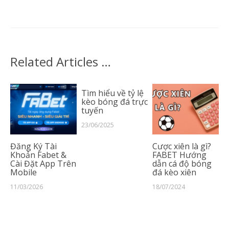
Related Articles …
Tìm hiểu về tỷ lệ
kèo bóng đá trực
tuyến
23/06/2025
Đăng Ký Tài
Cược xiên là gì?
Khoản Fabet &
FABET Hướng
Cài Đặt App Trên
dẫn cá độ bóng
Mobile
đá kèo xiên
11/03/2026
18/07/2024