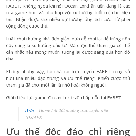
FABET. Không ngoa khi nói Ocean Lord ăn tiền đang là các
tựa game hot. Và phù hợp với xu hướng tuổi trẻ như hiện
tại. Nhận được khá nhiều sự hưởng ứng tích cực. Từ phía
cộng đồng cược thủ.
Luật chơi thường khá đơn giản. Vừa dễ chơi lại dễ trúng nên
đây cũng là xu hướng đầu tư. Mà cược thủ tham gia có thể
cân nhắc nếu mong muốn tương lai được sáng sủa hơn đó
nha.
Không những vậy, tại nhà cái trực tuyến. FABET cũng sở
hữu khá nhiều đặc trưng và ưu thế riêng. Khiến cược thủ
tham gia đã chơi một lần là nhớ hoài không nguôi.
Giới thiệu tựa game Ocean Lord siêu hấp dẫn tại FABET
iWin
– Game bài đổi thưởng trực tuyến trên
IOS/APK
Ưu thế độc đáo chỉ riêng