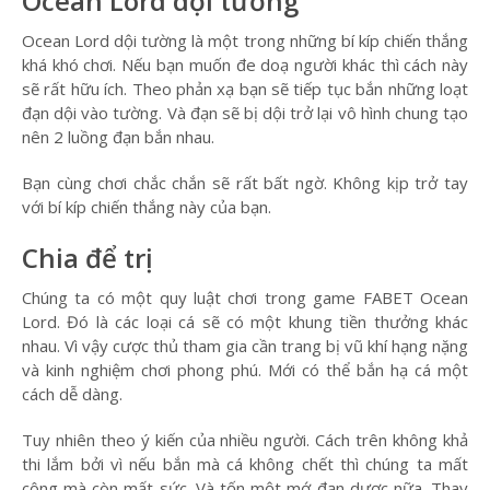
Ocean Lord dội tường
Ocean Lord dội tường là một trong những bí kíp chiến thắng
khá khó chơi. Nếu bạn muốn đe doạ người khác thì cách này
sẽ rất hữu ích. Theo phản xạ bạn sẽ tiếp tục bắn những loạt
đạn dội vào tường. Và đạn sẽ bị dội trở lại vô hình chung tạo
nên 2 luồng đạn bắn nhau.
Bạn cùng chơi chắc chắn sẽ rất bất ngờ. Không kịp trở tay
với bí kíp chiến thắng này của bạn.
Chia để trị
Chúng ta có một quy luật chơi trong game FABET Ocean
Lord. Đó là các loại cá sẽ có một khung tiền thưởng khác
nhau. Vì vậy cược thủ tham gia cần trang bị vũ khí hạng nặng
và kinh nghiệm chơi phong phú. Mới có thể bắn hạ cá một
cách dễ dàng.
Tuy nhiên theo ý kiến của nhiều người. Cách trên không khả
thi lắm bởi vì nếu bắn mà cá không chết thì chúng ta mất
công mà còn mất sức. Và tốn một mớ đạn dược nữa. Thay