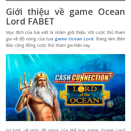
Giới thiệu về game Ocean
Lord FABET
Mục đích của bài viết là nhằm giới thiệu. Với cược thủ tham
gia về độ nóng của tựa
game Ocean Lord.
Đang làm điên
đảo cộng đồng cược thủ tham gia hiện nay.
Sơ lược về mức độ nóng của thể loại game Ocean Lord