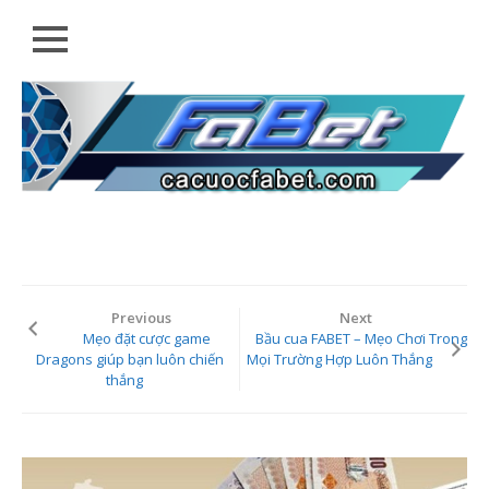
Close
Skip
CÁ
to
CƯỢC
content
FABET
HƯỚNG
DẪN
ĐĂNG KÝ/ĐĂNG
NHẬP FABET
NẠP/RÚT FABET
Previous
Next
Mẹo đặt cược game
Bầu cua FABET – Mẹo Chơi Trong
KHUYẾN MÃI FABET
Dragons giúp bạn luôn chiến
Mọi Trường Hợp Luôn Thắng
thắng
KÈO NHÀ CÁI
BLOG
FABET