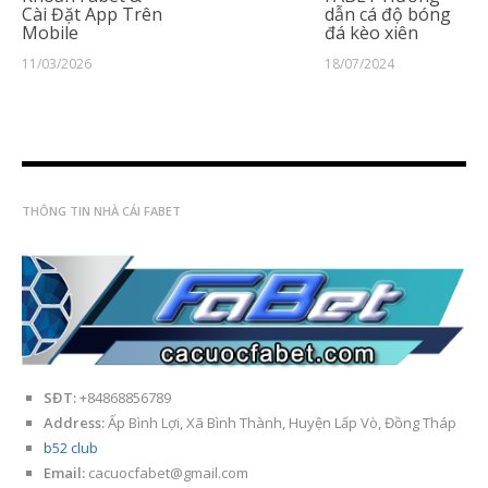
Cài Đặt App Trên
dẫn cá độ bóng
Mobile
đá kèo xiên
11/03/2026
18/07/2024
THÔNG TIN NHÀ CÁI FABET
SĐT:
+84868856789
Address:
Ấp Bình Lợi, Xã Bình Thành, Huyện Lấp Vò, Đồng Tháp
b52 club
Email:
cacuocfabet@gmail.com