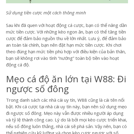
Sử dụng tiền cược một cách thông minh
Sau khi đã quen với hoạt động cá cược, bạn có thể nâng dần
mức tiền cược. Với những kèo ngon ăn, bạn có thể tăng tiền
cược để đảm bảo nguồn thu về lớn nhất. Lưu ý, để đảm bảo
an toàn tài chính, bạn nên đặt hạn mức tiền cược. Khi chơi
theo đúng hạn mức tiền phù hợp với điều kiện của bản thân,
bạn sẽ không rơi vào tình “nướng” toàn bộ tiền vào hoạt
động cá độ.
Mẹo cá độ ăn lớn tại W88: Đi
ngược số đông
Trong danh sách các nhà cái uy tín, W88 cũng là cái tên nổi
bật. Khi cá cược tại nhà cái uy tín này, bạn nên sử dụng mẹo
đi ngược số đông. Mẹo này vẫn được nhiều người áp dụng
và tỷ lệ thành công cao. Lý do là bởi mọi kèo cược triển khai,
nếu số đông luôn thắng, nhà cái sẽ phá sản. Vậy nên, bạn có
thể nghiên cứu kỹ lưỡng và chọn kèo cược ngược với số