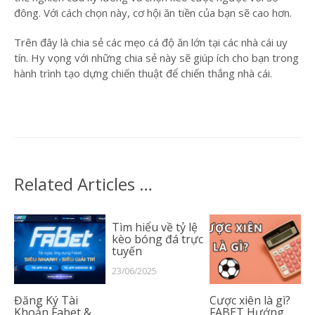
đông. Với cách chọn này, cơ hội ăn tiền của bạn sẽ cao hơn.
Trên đây là chia sẻ các mẹo cá độ ăn lớn tại các nhà cái uy
tín. Hy vọng với những chia sẻ này sẽ giúp ích cho bạn trong
hành trình tạo dựng chiến thuật để chiến thắng nhà cái.
Related Articles …
Tìm hiểu về tỷ lệ
kèo bóng đá trực
tuyến
23/06/2025
Đăng Ký Tài
Cược xiên là gì?
Khoản Fabet &
FABET Hướng