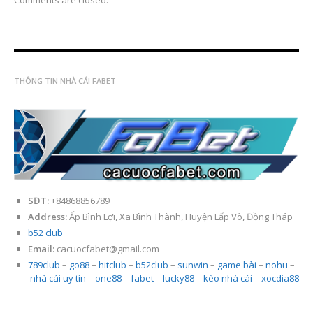
THÔNG TIN NHÀ CÁI FABET
SĐT:
+84868856789
Address:
Ấp Bình Lợi, Xã Bình Thành, Huyện Lấp Vò, Đồng Tháp
b52 club
Email:
cacuocfabet@gmail.com
789club
–
go88
–
hitclub
–
b52club
–
sunwin
–
game bài
–
nohu
–
nhà cái uy tín
–
one88
–
fabet
–
lucky88
–
kèo nhà cái
–
xocdia88