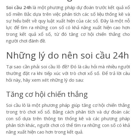
Soi cầu 24h
là một phương pháp dự đoán trước kết quả xổ
số miền Bắc dựa trên việc phân tích các số liệu thống kê và
sự hiểu biết về quy luật xuất hiện của các số. Đây là một nỗ
lực để tìm ra những con số có khả năng xuất hiện cao hơn
trong kết quả xổ số, từ đó tăng cơ hội chiến thắng cho
người chơi đánh đề.
Những lý do nên soi cầu 24h
Tại sao cần phải soi cầu lô đề? Đó là câu hỏi mà nhiều người
thường đặt ra khi tiếp xúc với trò chơi xổ số. Để trả lời câu
hỏi này, hãy xem xét những lý do sau:
Tăng cơ hội chiến thắng
Soi cầu lô là một phương pháp giúp tăng cơ hội chiến thắng
trong trò chơi xổ số. Bằng cách phân tích và dự đoán các
con số dựa trên thông tin thống kê và các phương pháp
phân tích khác, người chơi có thể tìm ra những con số có khả
năng xuất hiện cao hơn trong kết quả.