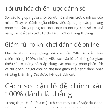
Tối ưu hóa chiến lược đánh số
Soi cầu lô giúp người chơi tối ưu hóa chiến lược đánh số của
mình. Thay vì đánh ngẫu nhiên, việc áp dụng các phương
pháp soi cầu giúp người chơi chọn ra những con số có khả
năng cao để đặt cược, từ đó tăng cơ hội trúng thưởng.
Giảm rủi ro khi chơi đánh đề online
Mặc dù không có phương pháp soi cầu 24h nào đảm bảo
chiến thắng 100%, nhưng việc soi cầu lô có thể giúp giảm
thiểu rủi ro. Bằng cách áp dụng các phương pháp phân tích
và dự đoán, người chơi có thể làm giảm khả năng đánh phạt
và tăng khả năng đạt được kết quả tích cực.
Cách soi cầu lô đề chính xác
100% đánh là thắng
Trong thực tế, lô đề là một trò chơi may rủi và việc dự đoán