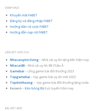
DANH MỤC
Khuyến mãi FABET
Đăng ký và đăng nhập FABET
Hướng dãn cá cược FABET
Hướng dẫn nạp rút FABET
LIÊN KẾT HỮU ÍCH
Nhacaiuytin.living
– Nhà cái uy tín tặng tiền hiện nay
Nhacai88
– Nhà cái uy tín 88 Châu Á
Gamebai
– cổng game bài đổi thưởng 2023
Topgamebai
– top game bài uy tín mới 2023
Topdoithuong
– top game bài đổi thưởng tặng code.
Keowin
–
Kèo bóng đá
trực tuyến hôm nay
BÀI VIẾT MỚI